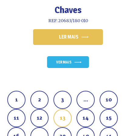
Chaves
REF: 20683/180 010
LER MAIS
VER MAIS
1
2
3
…
10
11
12
13
14
15
16
…
39
40
41