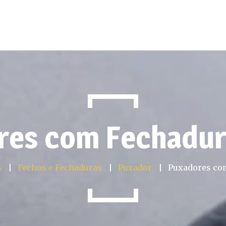
bre Nós
Produtos
Portefólio
Catálogos
Parceiros
res com Fechadu
s
Fechos e Fechaduras
Puxador
Puxadores co