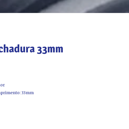
echadura 33mm
or
omprimento: 33mm