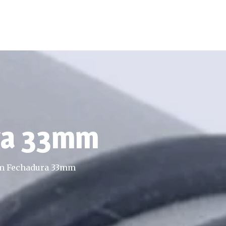
Contactos
ra 33mm
m Fechadura 33mm