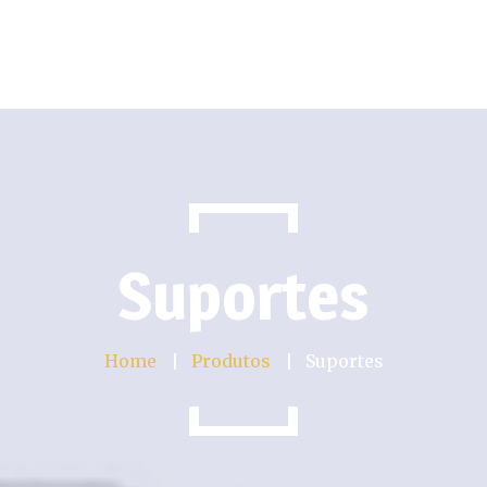
bre Nós
Produtos
Portefólio
Catálogos
Parceiros
Suportes
Home
Produtos
Suportes